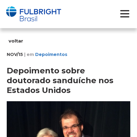
Skip
to
voltar
content
NOV/15
| em
Depoimentos
Depoimento sobre
doutorado sanduíche nos
Estados Unidos