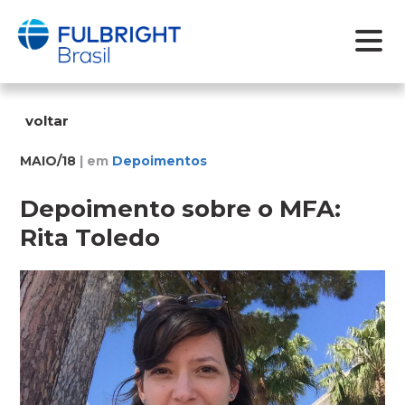
Skip
to
voltar
content
MAIO/18
| em
Depoimentos
Depoimento sobre o MFA:
Rita Toledo