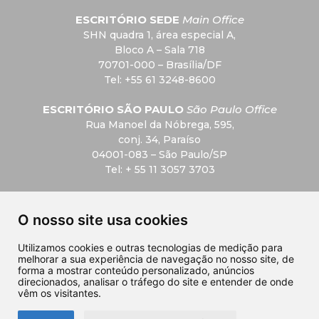
ESCRITÓRIO SEDE
Main Office
SHN quadra 1, área especial A,
Bloco A – Sala 718
70701-000 – Brasília/DF
Tel: +55 61 3248-8600
ESCRITÓRIO SÃO PAULO
São Paulo Office
Rua Manoel da Nóbrega, 595,
conj. 34, Paraíso
04001-083 – São Paulo/SP
Tel: + 55 11 3057 3703
F.A.Q
O nosso site usa cookies
Privacidade
Utilizamos cookies e outras tecnologias de medição para
melhorar a sua experiência de navegação no nosso site, de
Contato
forma a mostrar conteúdo personalizado, anúncios
direcionados, analisar o tráfego do site e entender de onde
vêm os visitantes.