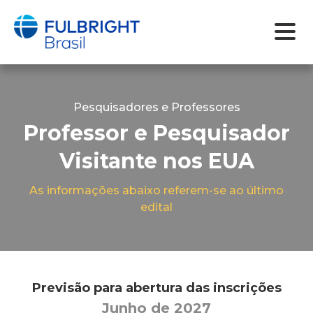
Skip
to
content
Pesquisadores e Professores
Professor e Pesquisador
Visitante nos EUA
As informações abaixo referem-se ao último
edital
Previsão para abertura das inscrições
Junho de 2027