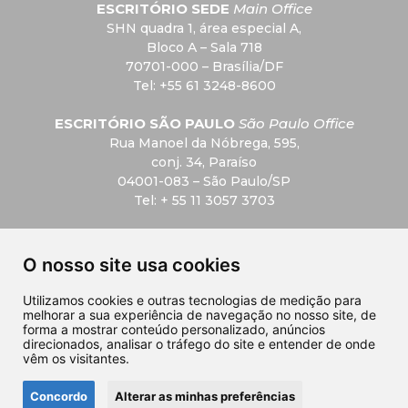
ESCRITÓRIO SEDE
Main Office
SHN quadra 1, área especial A,
Bloco A – Sala 718
70701-000 – Brasília/DF
Tel: +55 61 3248-8600
ESCRITÓRIO SÃO PAULO
São Paulo Office
Rua Manoel da Nóbrega, 595,
conj. 34, Paraíso
04001-083 – São Paulo/SP
Tel: + 55 11 3057 3703
F.A.Q
O nosso site usa cookies
Privacidade
Utilizamos cookies e outras tecnologias de medição para
melhorar a sua experiência de navegação no nosso site, de
Contato
forma a mostrar conteúdo personalizado, anúncios
direcionados, analisar o tráfego do site e entender de onde
vêm os visitantes.
Concordo
Alterar as minhas preferências