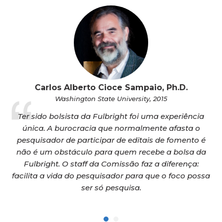
Carlos Alberto Cioce Sampaio, Ph.D.
Washington State University, 2015
er
Ter sido bolsista da Fulbright foi uma experiência
C
ha
única. A burocracia que normalmente afasta o
d
os
pesquisador de participar de editais de fomento é
p
ria
não é um obstáculo para quem recebe a bolsa da
ev
Fulbright. O staff da Comissão faz a diferença:
s
facilita a vida do pesquisador para que o foco possa
as
ser só pesquisa.
n