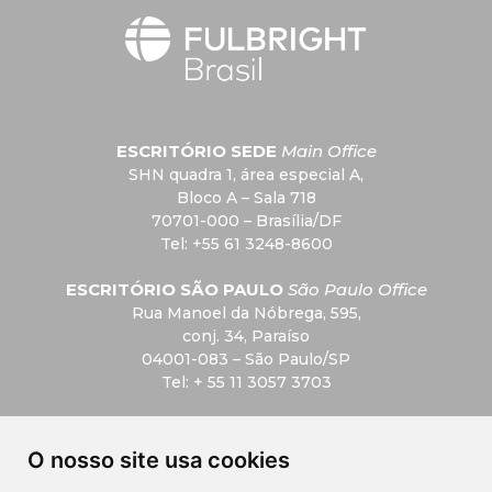
ESCRITÓRIO SEDE
Main Office
SHN quadra 1, área especial A,
Bloco A – Sala 718
70701-000 – Brasília/DF
Tel: +55 61 3248-8600
ESCRITÓRIO SÃO PAULO
São Paulo Office
Rua Manoel da Nóbrega, 595,
conj. 34, Paraíso
04001-083 – São Paulo/SP
Tel: + 55 11 3057 3703
F.A.Q
O nosso site usa cookies
Privacidade