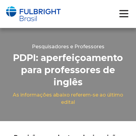
Skip
to
content
Pesquisadores e Professores
PDPI: aperfeiçoamento
para professores de
inglês
As informações abaixo referem-se ao último
edital