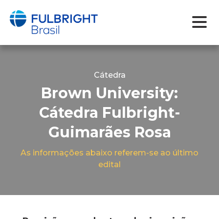
Skip
to
content
Cátedra
Brown University:
Cátedra Fulbright-
Guimarães Rosa
As informações abaixo referem-se ao último
edital